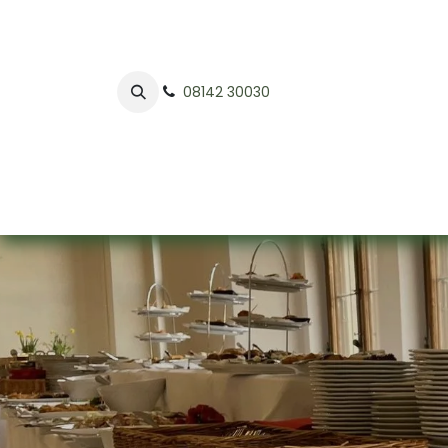
08142 30030
Home