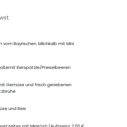
wst.
vom Bayrischen. Milchkalb mit Mini
oßemit Eierspätzle/Preiselbeeren
 mit Gemüse und frisch geriebenen
itzbrühe
üse und Reis
etzeltes mit Minirösti (Aufpreis+ 2,00 €