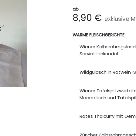
ab
8,90
€
exklusive M
WARME FLEISCHGERICHTE
Wiener Kalbsrahmgulasch 
Serviettenknödel
Wildgulasch in Rotwein-S
Wiener Tafelspitzwürfel
Meerretisch und Tafelsp
Rotes Thaicurry mit Gem
Züricher Kalbsrahmgeschn