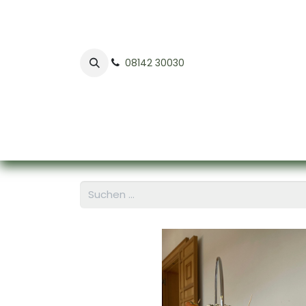
08142 30030
Home